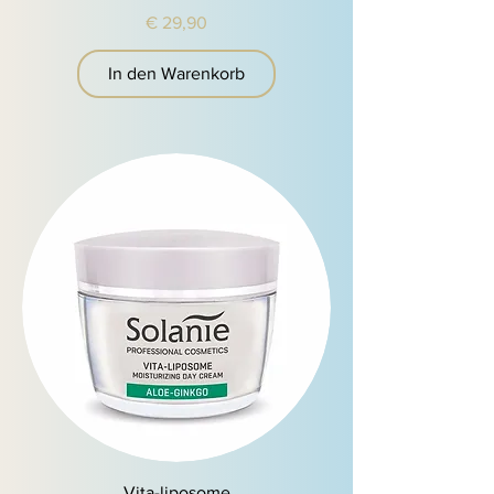
Preis
€ 29,90
In den Warenkorb
Vita-liposome