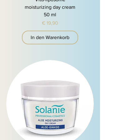
moisturizing day cream
50 ml
Preis
€ 19,90
In den Warenkorb