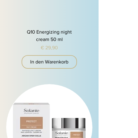
Q10 Energizing night
cream 50 ml
Preis
€ 29,90
In den Warenkorb