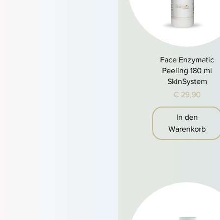
Schnellansicht
Face Enzymatic
Peeling 180 ml
SkinSystem
Preis
€ 29,90
In den
Warenkorb