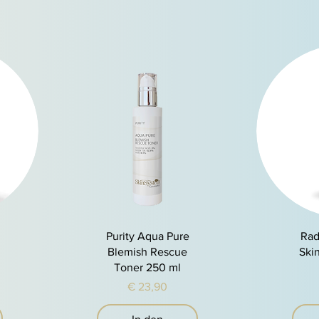
Schnellansicht
S
Purity Aqua Pure
Rad
m
Blemish Rescue
Ski
Toner 250 ml
Preis
€ 23,90