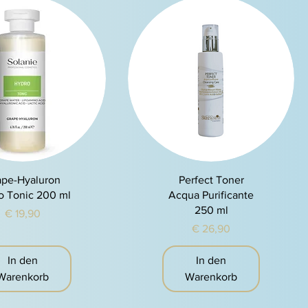
chnellansicht
Schnellansicht
ape-Hyaluron
Perfect Toner
o Tonic 200 ml
Acqua Purificante
250 ml
Preis
€ 19,90
Preis
€ 26,90
In den
In den
Warenkorb
Warenkorb