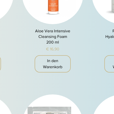
Schnellansicht
S
Aloe Vera Intensive
Cleansing Foam
Hyal
200 ml
Preis
€ 16,90
In den
Warenkorb