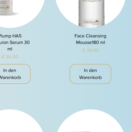
chnellansicht
Schnellansicht
Plump HA5
Face Cleansing
uron Serum 30
Mousse180 ml
ml
Preis
€ 29,90
Preis
€ 34,00
In den
In den
Warenkorb
Warenkorb