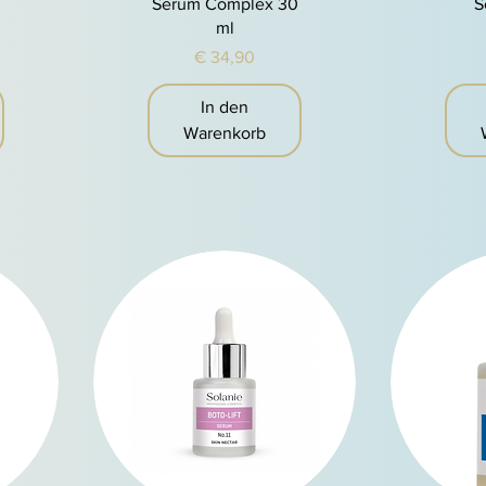
Serum Complex 30
S
ml
Preis
€ 34,90
In den
Warenkorb