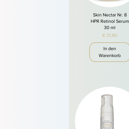
Schnellansicht
Skin Nectar Nr. 8
HPR Retinol Serum
30 ml
Preis
€ 21,90
In den
Warenkorb