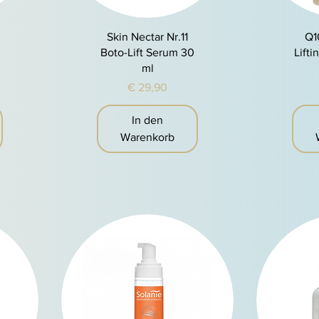
Schnellansicht
S
Skin Nectar Nr.11
Q1
Boto-Lift Serum 30
Lift
ml
Preis
€ 29,90
In den
Warenkorb