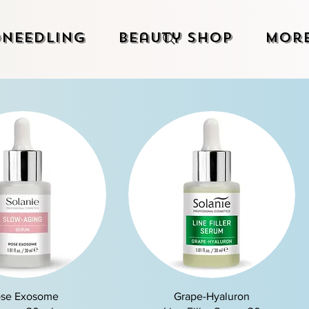
needling
Beauty Shop
Mor
chnellansicht
Schnellansicht
se Exosome
Grape-Hyaluron