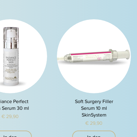
chnellansicht
Schnellansicht
iance Perfect
Soft Surgery Filler
n Serum 30 ml
Serum 10 ml
SkinSystem
Preis
€ 29,90
Preis
€ 29,90