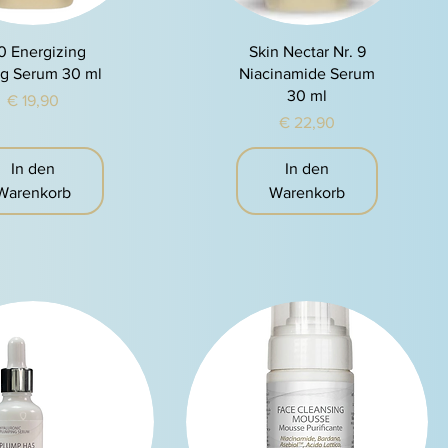
chnellansicht
Schnellansicht
0 Energizing
Skin Nectar Nr. 9
ing Serum 30 ml
Niacinamide Serum
30 ml
Preis
€ 19,90
Preis
€ 22,90
In den
In den
Warenkorb
Warenkorb