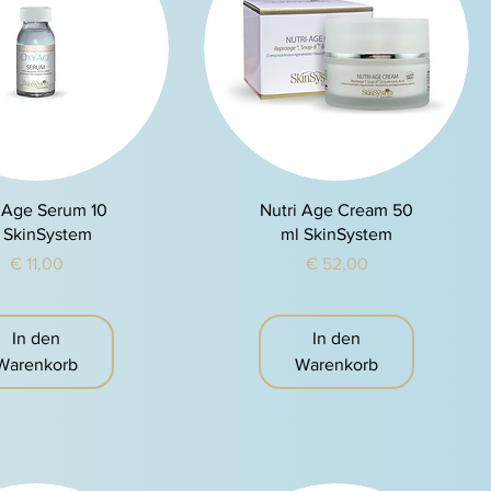
chnellansicht
Schnellansicht
 Age Serum 10
Nutri Age Cream 50
 SkinSystem
ml SkinSystem
Preis
Preis
€ 11,00
€ 52,00
In den
In den
Warenkorb
Warenkorb