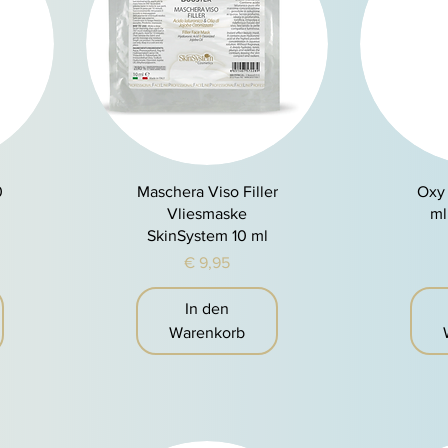
Schnellansicht
S
0
Maschera Viso Filler
Oxy
Vliesmaske
ml
SkinSystem 10 ml
Preis
€ 9,95
In den
Warenkorb