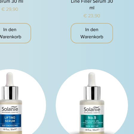
erum 30 ml
Line Filler Serum 30
ml
Preis
€ 29,90
Preis
€ 23,90
In den
In den
Warenkorb
Warenkorb