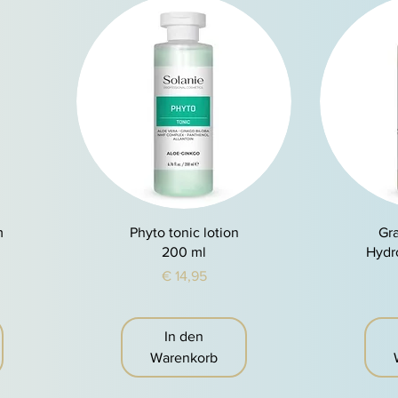
Schnellansicht
S
m
Phyto tonic lotion
Gr
200 ml
Hydr
Preis
€ 14,95
In den
Warenkorb