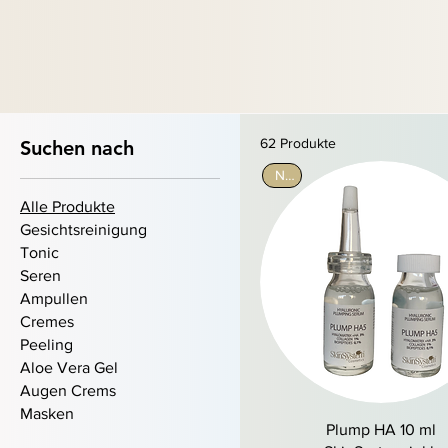
Pure Woman Studio
62 Produkte
Suchen nach
Neu
Alle Produkte
Gesichtsreinigung
Tonic
Seren
Ampullen
Cremes
Peeling
Aloe Vera Gel
Augen Crems
Masken
Schnellansicht
Plump HA 10 ml