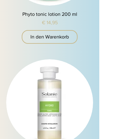
Phyto tonic lotion 200 ml
Preis
€ 14,95
In den Warenkorb