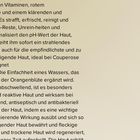
en Vitaminen, rotem
e und einem klärenden und
strafft, erfrischt, reinigt und
p-Reste, Unrein-heiten und
alisiert den pH-Wert der Haut,
eiht ihm sofort ein strahlendes
 auch für die empfindlichste und zu
eigende Haut, ideal bei Couperose
gnet
ie Einfachheit eines Wassers, das
le der Orangenblüte ergänzt wird.
abschwellend, ist es besonders
d reaktive Haut und wirksam bei
nd, antiseptisch und antibakteriell
 der Haut, indem es eine wichtige
gierende Wirkung ausübt und sich so
gender Haut bewährt und fleckige
e und trockene Haut wird regeneriert,
kurzer Zeit aufgehellt. Die Haut erhält