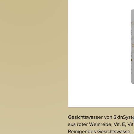
Gesichtswasser von SkinSyst
aus roter Weinrebe, Vit. E, Vi
Reinigendes Gesichtswasser 