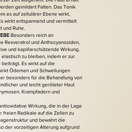
werden gemildert Falten. Das Tonik
em es auf zellulärer Ebene wirkt,
 Es wirkt entspannend und vermittelt
it und Ruhe.
REBE
Besonders reich an
ie Resveratrol und Anthocyanosiden,
ative und kapillarschützende Wirkung.
 elastisch zu bleiben, indem er zur
beiträgt. Es wirkt auf die
 wirkt Ödemen und Schwellungen
her besonders für die Behandlung von
dlicher und leicht geröteter Haut
chymosen, Krampfadern und
antioxidative Wirkung, die in der Lage
r freien Radikale auf die Zellen zu
llagenstruktur und bewahrt die
 so der vorzeitigen Alterung aufgrund