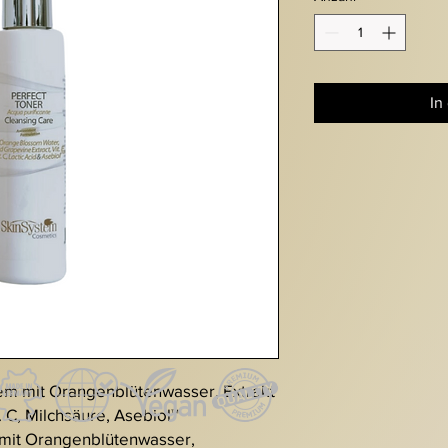
In
em mit Orangenblütenwasser, Extrakt
t. C, Milchsäure, Asebiol™
mit Orangenblütenwasser,