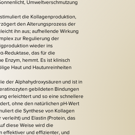
 Sonnenlicht, Umweltverschmutzung
, stimuliert die Kollagenproduktion,
erzögert den Alterungsprozess der
gleicht ihn aus; aufhellende Wirkung
mplex zur Regulierung der
lgproduktion wieder ins
5α-Reduktase, das für die
e Enzym, hemmt. Es ist klinisch
ölige Haut und Hautunreinheiten
ie der Alphahydroxysäuren und ist in
Keratinozyten gebildeten Bindungen
ng erleichtert und so eine schnellere
rdert, ohne den natürlichen pH-Wert
muliert die Synthese von Kollagen
 verleiht) und Elastin (Protein, das
 Auf diese Weise wird die
 effektiver und effizienter, und