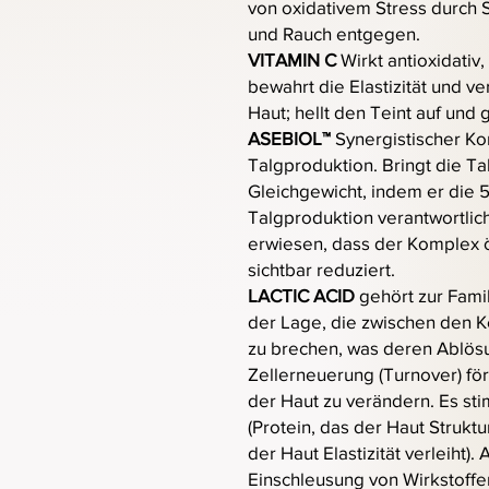
von oxidativem Stress durch
und Rauch entgegen.
VITAMIN C
Wirkt antioxidativ
bewahrt die Elastizität und v
Haut; hellt den Teint auf und 
ASEBIOL™
Synergistischer Ko
Talgproduktion. Bringt die Ta
Gleichgewicht, indem er die 
Talgproduktion verantwortlich
erwiesen, dass der Komplex 
sichtbar reduziert.
LACTIC ACID
gehört zur Famil
der Lage, die zwischen den 
zu brechen, was deren Ablösu
Zellerneuerung (Turnover) fö
der Haut zu verändern. Es sti
(Protein, das der Haut Struktur
der Haut Elastizität verleiht).
Einschleusung von Wirkstoffen