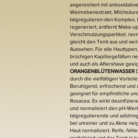
angereichert mit antioxidativ
Weinrebenextrakt, Milchsäur
talgregulieren-den Komplex. Es 
regeneriert, entfernt Make-u
Verschmutzungspartikel, norm
gleicht den Teint aus und verl
Aussehen. Für alle Hauttypen,
brüchigen Kapillargefäßen n
und auch als Aftershave geei
ORANGENBLÜTENWASSER
D
durch die vielfältigen Vortei
Beruhigend, erfrischend und 
geeignet für empfindliche un
Rosacea. Es wirkt desinfiziere
und normalisiert den pH-Wert
talgregulierende und adstrin
bei unreiner und zu Akne nei
Haut normalisiert. Reife, fahl
revitalisiert und der Teint in 