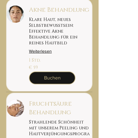
Akne Behandlung
Klare Haut, neues
Selbstbewusstsein:
Effektive Akne
Behandlung für ein
reines Hautbild
Weiterlesen
1 Std.
59
€ 59
euro
Buchen
Fruchtsäure
Behandlung
Strahlende Schönheit
mit unserem Peeling und
Hautverjüngungsprogra