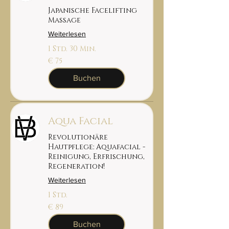
Japanische Facelifting
Massage
Weiterlesen
1 Std. 30 Min.
75
€ 75
euro
Buchen
Aqua Facial
Revolutionäre
Hautpflege: Aquafacial -
Reinigung, Erfrischung,
Regeneration!
Weiterlesen
1 Std.
89
€ 89
euro
Buchen