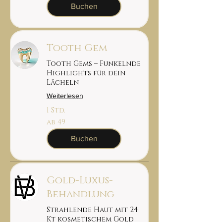
Buchen
Tooth Gem
Tooth Gems – Funkelnde
Highlights für dein
Lächeln
Weiterlesen
1 Std.
ab
ab 49
49
Buchen
Gold-Luxus-
Behandlung
Strahlende Haut mit 24
Kt kosmetischem Gold