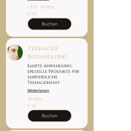
1 Std. 30 Min.
90
€ 90
euro
Buchen
Teenager
Behandlung
Sanfte Anwendung,
spezielle Produkte für
empfindliche
Teenagerhaut
Weiterlesen
45 Min.
45
€ 45
euro
Buchen