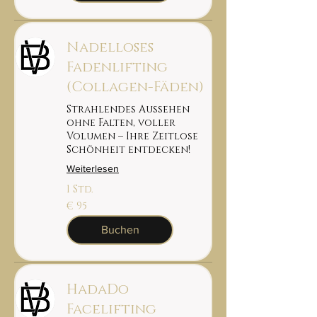
Nadelloses
Fadenlifting
(Collagen-Fäden)
Strahlendes Aussehen
ohne Falten, voller
Volumen – Ihre Zeitlose
Schönheit entdecken!
Weiterlesen
1 Std.
95
€ 95
euro
Buchen
HadaDo
Facelifting