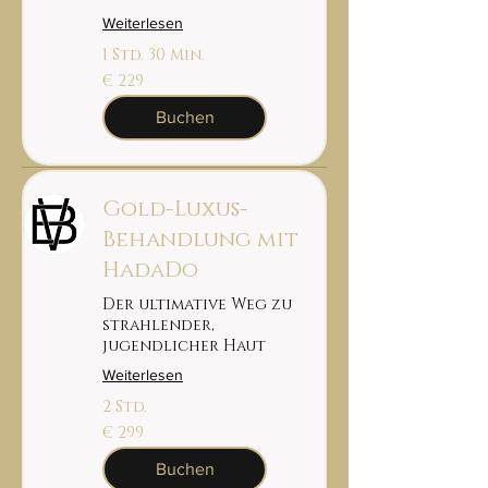
Weiterlesen
1 Std. 30 Min.
229
€ 229
euro
Buchen
Gold-Luxus-
Behandlung mit
HadaDo
Der ultimative Weg zu
strahlender,
jugendlicher Haut
Weiterlesen
2 Std.
299
€ 299
euro
Buchen