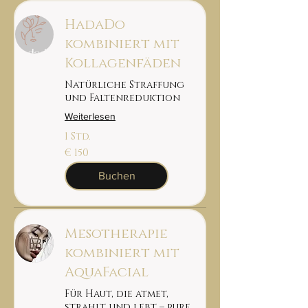
HadaDo
kombiniert mit
Kollagenfäden
Natürliche Straffung
und Faltenreduktion
Weiterlesen
1 Std.
150
€ 150
euro
Buchen
Mesotherapie
kombiniert mit
AquaFacial
Für Haut, die atmet,
strahlt und lebt – pure