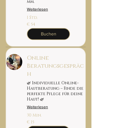
mm.
Weiterlesen
1 Std.
54
€ 54
euro
Buchen
Online
Beratungsgespräc
h
🌿 Individuelle Online-
Hautberatung – Finde die
perfekte Pflege für deine
Haut! 🌿
Weiterlesen
30 Min.
15
€ 15
euro