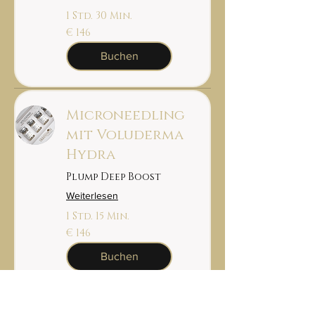
1 Std. 30 Min.
146
€ 146
euro
Buchen
Microneedling
mit Voluderma
Hydra
Plump Deep Boost
Weiterlesen
1 Std. 15 Min.
146
€ 146
euro
Buchen