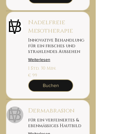
Nadelfreie
Mesotherapie
Innovative Behandlung
für ein frisches und
strahlendes Aussehen
Weiterlesen
1 Std. 30 Min.
99
€ 99
euro
Buchen
Dermabrasion
für ein verfeinertes &
ebenmäßiges Hautbild
Weiterlesen