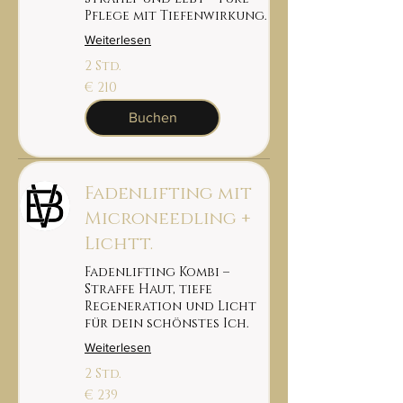
Pflege mit Tiefenwirkung.
Weiterlesen
2 Std.
210
€ 210
euro
Buchen
Fadenlifting mit
Microneedling +
Lichtt.
Fadenlifting Kombi –
Straffe Haut, tiefe
Regeneration und Licht
für dein schönstes Ich.
Weiterlesen
2 Std.
239
€ 239
euro