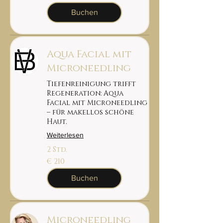
Buchen
Aqua Facial mit
Microneedling
Tiefenreinigung trifft
Regeneration: Aqua
Facial mit Microneedling
– für makellos schöne
Haut.
Weiterlesen
2 Std.
210
€ 210
euro
Buchen
Microneedling