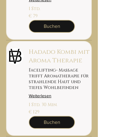
1 Std.
79
€ 79
euro
Buchen
Hadado Kombi mit
Aroma Therapie
Facelifting- Massage
trifft Aromatherapie für
strahlende Haut und
tiefes Wohlbefinden
Weiterlesen
1 Std. 30 Min.
129
€ 129
euro
Buchen