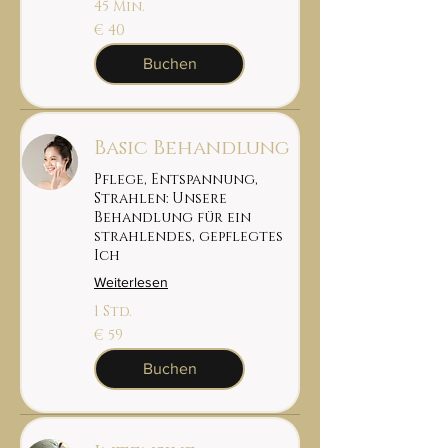
45 Min.
40
€ 40
euro
Buchen
Basic Behandlung
Pflege, Entspannung,
Strahlen: Unsere
Behandlung für ein
strahlendes, gepflegtes
Ich
Weiterlesen
1 Std.
59
€ 59
euro
Buchen