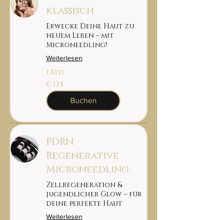
klassisch
Erwecke Deine Haut zu
neuem Leben – mit
Microneedling!
Weiterlesen
1 Std.
124
€ 124
euro
Buchen
PDRN
Regenerative
Microneedling
Zellregeneration &
jugendlicher Glow – für
deine perfekte Haut
Weiterlesen