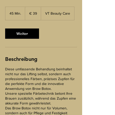
39
euro
45 Min.
4
€ 39
VT Beauty Care
5
M
i
n
Weiter
.
Beschreibung
Diese umfassende Behandlung beinhaltet
nicht nur das Lifting selbst, sondern auch
professionelles Färben, präzises Zupfen für
die perfekte Form und die innovative
Anwendung von Brow Botox.
Unsere spezielle Färbetechnik betont Ihre
Brauen zusätzlich, während das Zupfen eine
akkurate Form gewährleistet.
Das Brow Botox nicht nur für Volumen,
sondern auch für Pflege und Festigkeit