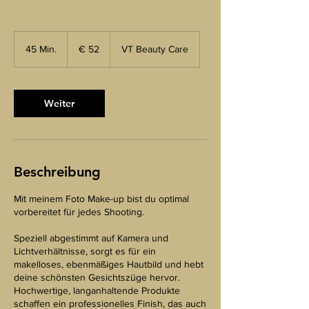
52
euro
45 Min.
4
€ 52
VT Beauty Care
5
M
i
n
Weiter
.
Beschreibung
Mit meinem Foto Make-up bist du optimal
vorbereitet für jedes Shooting.
Speziell abgestimmt auf Kamera und
Lichtverhältnisse, sorgt es für ein
makelloses, ebenmäßiges Hautbild und hebt
deine schönsten Gesichtszüge hervor.
Hochwertige, langanhaltende Produkte
schaffen ein professionelles Finish, das auch