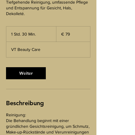
Tiefgehende Reinigung, umfassende Pflege
und Entspannung für Gesicht, Hals,
Dekolleté.
79
euro
1 Std. 30 Min.
1
€ 79
S
t
VT Beauty Care
d
3
0
M
Weiter
i
n
.
Beschreibung
Reinigung:
Die Behandlung beginnt mit einer
gründlichen Gesichtsreinigung, um Schmutz,
Make-up-Rückstände und Verunreinigungen