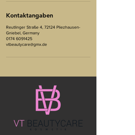
Kontaktangaben
Reutlinger Straße 4, 72124 Pliezhausen-
Gniebel, Germany
0174 6091425
vtbeautycare@gmx.de