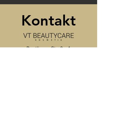
Kontakt
Reutlinger Straße 4
72124 Pliezhausen
Telefon:
0174 6091425
Email:
vtbeautycare@gmx.de
Rechtliches
Datenschutz
Impressum