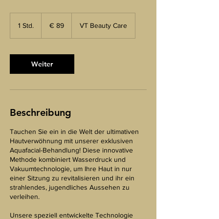
89
euro
1 Std.
1
€ 89
VT Beauty Care
S
t
d
Weiter
Beschreibung
Tauchen Sie ein in die Welt der ultimativen
Hautverwöhnung mit unserer exklusiven
Aquafacial-Behandlung! Diese innovative
Methode kombiniert Wasserdruck und
Vakuumtechnologie, um Ihre Haut in nur
einer Sitzung zu revitalisieren und ihr ein
strahlendes, jugendliches Aussehen zu
verleihen.
Unsere speziell entwickelte Technologie