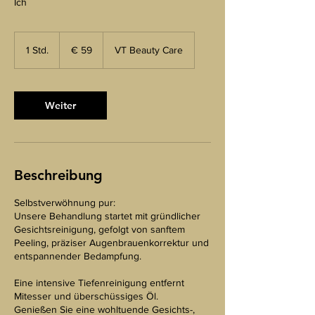
Ich
59
euro
1 Std.
1
€ 59
VT Beauty Care
S
t
d
Weiter
Beschreibung
Selbstverwöhnung pur:
Unsere Behandlung startet mit gründlicher
Gesichtsreinigung, gefolgt von sanftem
Peeling, präziser Augenbrauenkorrektur und
entspannender Bedampfung.
Eine intensive Tiefenreinigung entfernt
Mitesser und überschüssiges Öl.
Genießen Sie eine wohltuende Gesichts-,