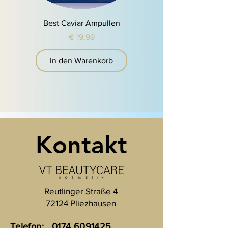
Best Caviar Ampullen
Preis
€ 19,99
In den Warenkorb
Kontakt
Reutlinger Straße 4
72124 Pliezhausen
Telefon:
0174 6091425