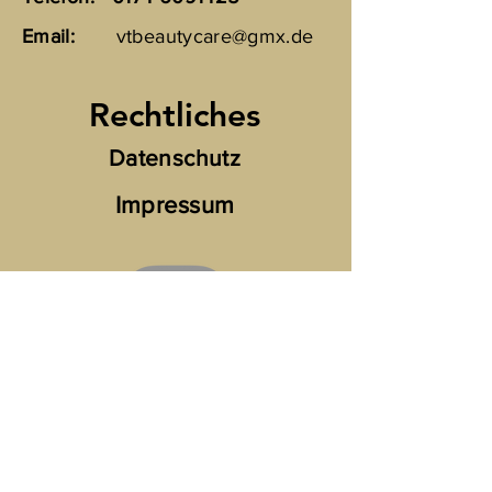
Email:
vtbeautycare@gmx.de
Rechtliches
Datenschutz
Impressum
Folg mir gerne bei
Instagram
🌟🌟🌟🌟🌟