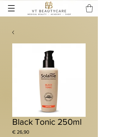
Black Tonic 250ml
Preis
€ 26,90