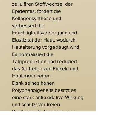
zellulären Stoffwechsel der
Epidermis, fördert die
Kollagensynthese und
verbessert die
Feuchtigkeitsversorgung und
Elastizität der Haut, wodurch
Hautalterung vorgebeugt wird.
Es normalisiert die
Talgproduktion und reduziert
das Auftreten von Pickeln und
Hautunreinheiten.
Dank seines hohen
Polyphenolgehalts besitzt es
eine stark antioxidative Wirkung
und schützt vor freien
Radikalen. Zudem hemmt es
die Melaninsynthese, indem es
die Transkription der
Tyrosinase-mRNA