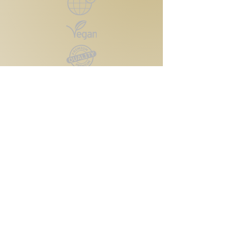
Kontakt
Reutlinger Straße 4
72124 Pliezhausen
Telefon:
0174 6091425
Email:
vtbeautycare@gmx.de