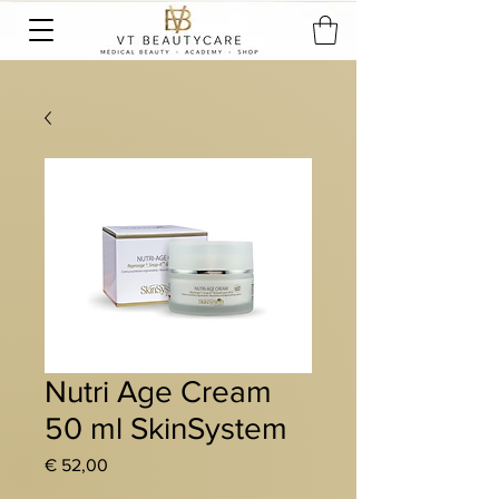
Nutri Age Cream
50 ml SkinSystem
Preis
€ 52,00