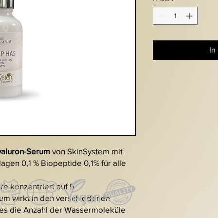
In
Hyaluron-Serum
von SkinSystem mit
lagen 0,1 % Biopeptide 0,1% für alle
e konzentriert auf 5
um wirkt in den verschiedenen
 es die Anzahl der Wassermoleküle