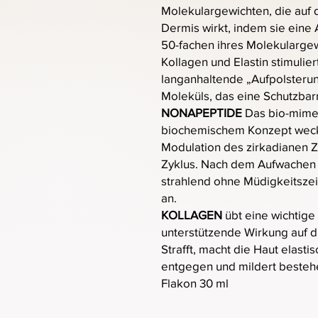
Molekulargewichten, die auf 
Dermis wirkt, indem sie eine
50-fachen ihres Molekulargew
Kollagen und Elastin stimulier
langanhaltende „Aufpolsteru
Moleküls, das eine Schutzbarr
NONAPEPTIDE
Das bio-mime
biochemischem Konzept weckt 
Modulation des zirkadianen Z
Zyklus. Nach dem Aufwachen er
strahlend ohne Müdigkeitszei
an.
KOLLAGEN
übt eine wichtige
unterstützende Wirkung auf d
Strafft, macht die Haut elasti
entgegen und mildert besteh
Flakon 30 ml