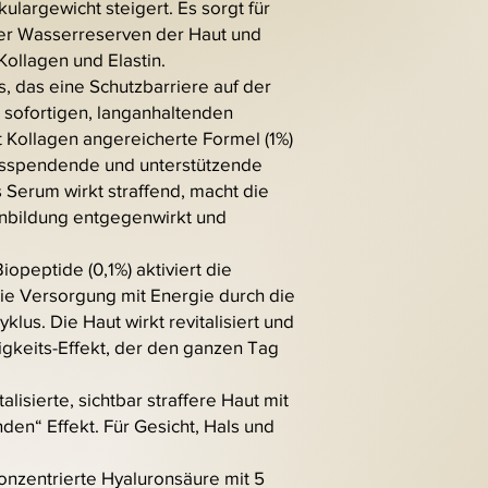
ulargewicht steigert. Es sorgt für
er Wasserreserven der Haut und
Kollagen und Elastin.
, das eine Schutzbarriere auf der
en sofortigen, langanhaltenden
t Kollagen angereicherte Formel (1%)
itsspendende und unterstützende
 Serum wirkt straffend, macht die
tenbildung entgegenwirkt und
opeptide (0,1%) aktiviert die
die Versorgung mit Energie durch die
lus. Die Haut wirkt revitalisiert und
igkeits-Effekt, der den ganzen Tag
talisierte, sichtbar straffere Haut mit
den“ Effekt. Für Gesicht, Hals und
onzentrierte Hyaluronsäure mit 5