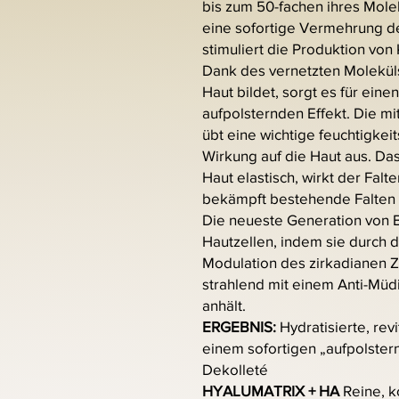
bis zum 50-fachen ihres Molek
eine sofortige Vermehrung d
stimuliert die Produktion von 
Dank des vernetzten Moleküls
Haut bildet, sorgt es für ein
aufpolsternden Effekt. Die mi
übt eine wichtige feuchtigke
Wirkung auf die Haut aus. Das
Haut elastisch, wirkt der Fal
bekämpft bestehende Falten
Die neueste Generation von Bi
Hautzellen, indem sie durch 
Modulation des zirkadianen Zyk
strahlend mit einem Anti-Müd
anhält.
ERGEBNIS:
Hydratisierte, revi
einem sofortigen „aufpolstern
Dekolleté
HYALUMATRIX + HA
Reine, k