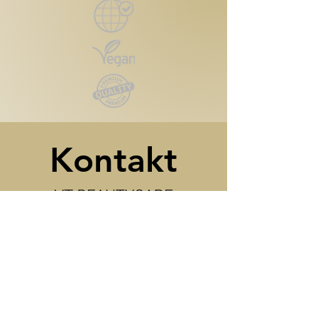
Kontakt
Reutlinger Straße 4
72124 Pliezhausen
Telefon:
0174 6091425
Email:
vtbeautycare@gmx.de