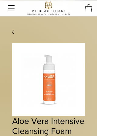
Aloe Vera Intensive
Cleansing Foam