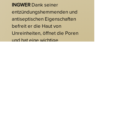
INGWER
Dank seiner
entzündungshemmenden und
antiseptischen Eigenschaften
befreit er die Haut von
Unreinheiten, öffnet die Poren
und hat eine wichtige
entgiftende und
sauerstoffspendende Wirkung.
Reich an Antioxidantien,
bekämpft er freie Radikale und
verlangsamt die physiologische
Hautalterung. Ingwer
revitalisiert die Epidermiszellen,
versorgt sie mit Sauerstoff,
glättet und reduziert
Hautunreinheiten und verleiht
ihr ein frisches, erholtes und
strahlendes Aussehen.