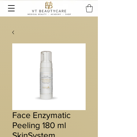
Face Enzymatic
Peeling 180 ml
SkinSystem