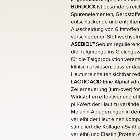
BURDOCK
ist besonders reic
Spurenelementen, Gerbstoffen
entschlackende und entgiften
Ausscheidung von Giftstoffen
verschiedenen Stoffwechselre
ASEBIOL™
Sebum regulierende
die Talgmenge ins Gleichgewi
für die Talgproduktion verant
klinisch erwiesen, dass er das
Hautunreinheiten sichtbar red
LACTIC ACID
Eine Alphahydro
Zellerneuerung (turn-over) f
Wirkstoffen effektiver und eff
pH-Wert der Haut zu veränder
Melanin-Ablagerungen in den 
verleiht der Haut einen komp
stimuliert die Kollagen-Synthe
verleiht) und Elastin (Protein, 