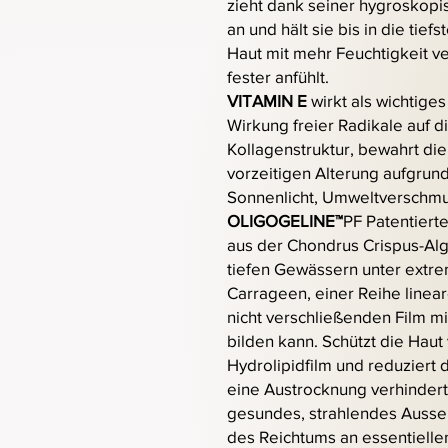
zieht dank seiner hygroskop
an und hält sie bis in die tie
Haut mit mehr Feuchtigkeit ve
fester anfühlt.
VITAMIN E
wirkt als wichtiges
Wirkung freier Radikale auf di
Kollagenstruktur, bewahrt die 
vorzeitigen Alterung aufgrun
Sonnenlicht, Umweltverschm
OLIGOGELINE™
PF Patentierte
aus der Chondrus Crispus-Alg
tiefen Gewässern unter extr
Carrageen, einer Reihe linear
nicht verschließenden Film 
bilden kann. Schützt die Haut
Hydrolipidfilm und reduziert
eine Austrocknung verhindert 
gesundes, strahlendes Ausseh
des Reichtums an essentielle