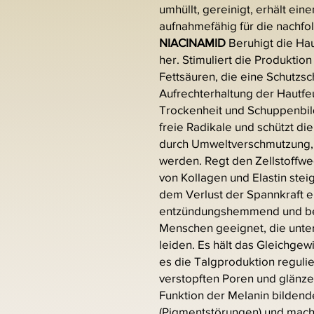
umhüllt, gereinigt, erhält ein
aufnahmefähig für die nachf
NIACINAMID
Beruhigt die Hau
her. Stimuliert die Produktio
Fettsäuren, die eine Schutzsch
Aufrechterhaltung der Hautfeu
Trockenheit und Schuppenbil
freie Radikale und schützt di
durch Umweltverschmutzung, S
werden. Regt den Zellstoffwe
von Kollagen und Elastin stei
dem Verlust der Spannkraft e
entzündungshemmend und ber
Menschen geeignet, die unte
leiden. Es hält das Gleichge
es die Talgproduktion regulie
verstopften Poren und glänzen
Funktion der Melanin bildend
(Pigmentstörungen) und macht