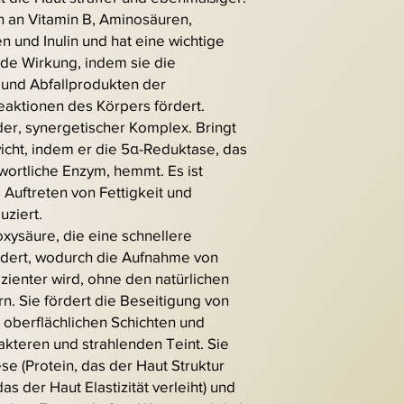
h an Vitamin B, Aminosäuren,
 und Inulin und hat eine wichtige
de Wirkung, indem sie die
 und Abfallprodukten der
aktionen des Körpers fördert.
r, synergetischer Komplex. Bringt
cht, indem er die 5α-Reduktase, das
wortliche Enzym, hemmt. Es ist
 Auftreten von Fettigkeit und
uziert.
xysäure, die eine schnellere
ördert, wodurch die Aufnahme von
izienter wird, ohne den natürlichen
n. Sie fördert die Beseitigung von
oberflächlichen Schichten und
akteren und strahlenden Teint. Sie
se (Protein, das der Haut Struktur
das der Haut Elastizität verleiht) und