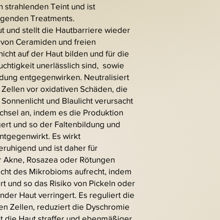
en strahlenden Teint und ist
olgenden Treatments.
t und stellt die Hautbarriere wieder
n von Ceramiden und freien
icht auf der Haut bilden und für die
chtigkeit unerlässlich sind, sowie
dung entgegenwirken. Neutralisiert
e Zellen vor oxidativen Schäden, die
onnenlicht und Blaulicht verursacht
chsel an, indem es die Produktion
gert und so der Faltenbildung und
ntgegenwirkt. Es wirkt
uhigend und ist daher für
r Akne, Rosazea oder Rötungen
wicht des Mikrobioms aufrecht, indem
rt und so das Risiko von Pickeln oder
der Haut verringert. Es reguliert die
en Zellen, reduziert die Dyschromie
 die Haut straffer und ebenmäßiger.