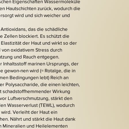
ischen Eigenschaften Wassermoleküle
fsten Hautschichten zurück, wodurch die
rsorgt wird und sich weicher und
 Antioxidans, das die schädliche
e Zellen blockiert. Es schützt die
Elastizität der Haut und wirkt so der
d von oxidativem Stress durch
utzung und Rauch entgegen.
r Inhaltsstoff marinen Ursprungs, der
e gewon-nen wird (= Rotalge, die in
emen Bedingungen lebt) Reich an
er Polysaccharide, die einen leichten,
mit schadstoffhemmender Wirkung
 vor Luftverschmutzung, stärkt den
 den Wasserverlust (TEWL), wodurch
wird. Verleiht der Haut ein
en. Nährt und stärkt die Haut dank
n Mineralien und Heilelementen