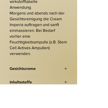
wirkstofftabelle
Anwendung
Morgens und abends nach der
Gesichtsreinigung die Cream
Imperia auftragen und sanft
einmassieren. Bei Bedarf
vorher eine
Feuchtigkeitsampulle (z.B. Stem
Cell Actives Ampullen)
verwenden.
Gesichtscreme
Anti-Aging Gesichtscreme mit
Inhaltsstoffe
Pflanzen-Stammzellen
100 ml
Aqua (Water), Hydrogenated
Regenerierende Feuchtigkeitscreme
Polydecene, Octyldodecanol, Cetearyl
mit Stammzellen der Alpenrose und
Alcohol, Butyrospermum Parkii (Shea)
Rosenöl
Butter, Propylene Glycol, Glyceryl