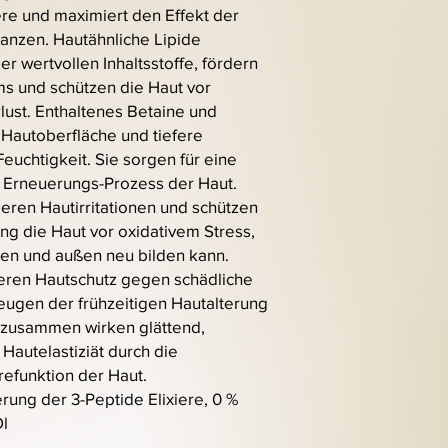
ere und maximiert den Effekt der
tanzen. Hautähnliche Lipide
er wertvollen Inhaltsstoffe, fördern
ms und schützen die Haut vor
ust. Enthaltenes Betaine und
Hautoberfläche und tiefere
Feuchtigkeit. Sie sorgen für eine
n Erneuerungs-Prozess der Haut.
ieren Hautirritationen und schützen
ung die Haut vor oxidativem Stress,
nen und außen neu bilden kann.
eren Hautschutz gegen schädliche
ugen der frühzeitigen Hautalterung
 zusammen wirken glättend,
Hautelastiziät durch die
refunktion der Haut.
ierung der 3-Peptide Elixiere, 0 %
Öl