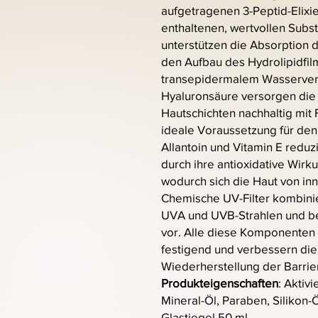
aufgetragenen 3-Peptid-Elixi
enthaltenen, wertvollen Subs
unterstützen die Absorption d
den Aufbau des Hydrolipidfil
transepidermalem Wasserverl
Hyaluronsäure versorgen die 
Hautschichten nachhaltig mit 
ideale Voraussetzung für de
Allantoin und Vitamin E reduz
durch ihre antioxidative Wirk
wodurch sich die Haut von in
Chemische UV-Filter kombini
UVA und UVB-Strahlen und be
vor. Alle diese Komponenten
festigend und verbessern die 
Wiederherstellung der Barrie
Produkteigenschaften
: Aktiv
Mineral-Öl, Paraben, Silikon-
Glastiegel 50 ml