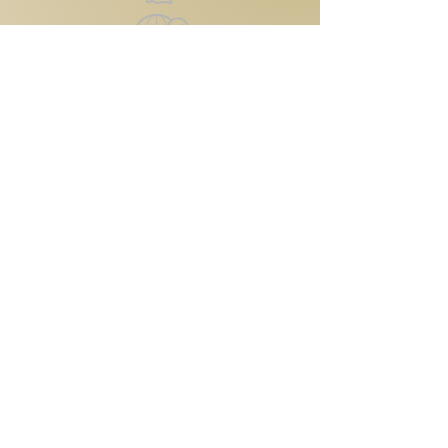
Kontakt
Reutlinger Straße 4
72124 Pliezhausen
Telefon:
0174 6091425
Email:
vtbeautycare@gmx.de