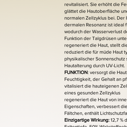
revitalisiert. Sie erhöht die F
glättet die Hautoberfläche un
normalen Zellzyklus bei. Der I
dermalen Resonanz ist ideal 
wodurch der Wasserverlust de
Funktion der Talgdrüsen unters
regeneriert die Haut, stellt d
reduziert die für müde Haut t
physikalischer Sonnenschutz 
Hautalterung durch UV-Licht.
FUNKTION
: versorgt die Haut
Feuchtigkeit, der Gehalt an 
vitalisiert die hauteigenen Ze
eines gesunden Zellzyklus
regeneriert die Haut von inn
Eigenschaften, verbessert die F
Fältchen, enthält Lichtschutzf
Einzigartige Wirkung:
12,7 % 
Faltentiefe, 50% Wirkstoffgeh