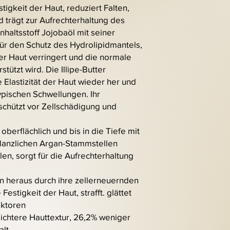
estigkeit der Haut, reduziert Falten,
d trägt zur Aufrechterhaltung des
nhaltsstoff Jojobaöl mit seiner
für den Schutz des Hydrolipidmantels,
r Haut verringert und die normale
tützt wird. Die Illipe-Butter
ie Elastizität der Haut wieder her und
ypischen Schwellungen. Ihr
schützt vor Zellschädigung und
 oberflächlich und bis in die Tiefe mit
pflanzlichen Argan-Stammstellen
llen, sorgt für die Aufrechterhaltung
en heraus durch ihre zellerneuernden
estigkeit der Haut, strafft. glättet
aktoren
dichtere Hauttextur, 26,2% weniger
alt