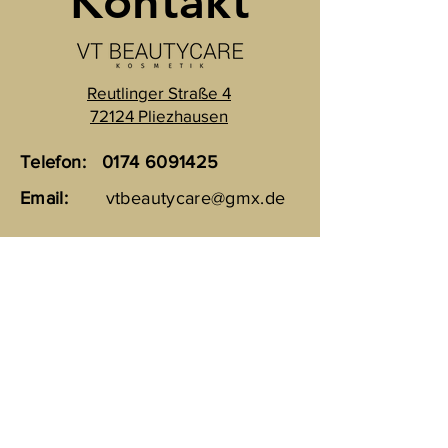
Kontakt
Reutlinger Straße 4
72124 Pliezhausen
Telefon:
0174 6091425
Email:
vtbeautycare@gmx.de
Rechtliches
Datenschutz
Impressum