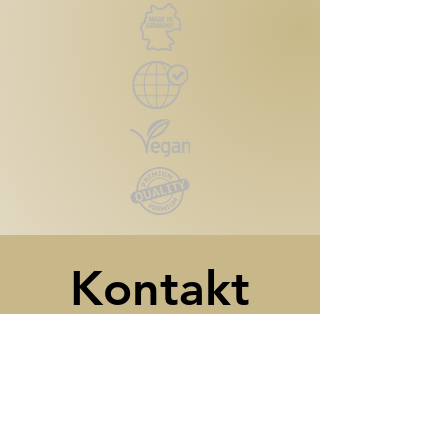
Kontakt
Reutlinger Straße 4
72124 Pliezhausen