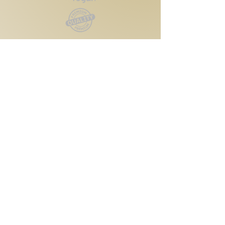
Kontakt
Reutlinger Straße 4
72124 Pliezhausen
Telefon:
0174 6091425
Email:
vtbeautycare@gmx.de
Rechtliches
Datenschutz