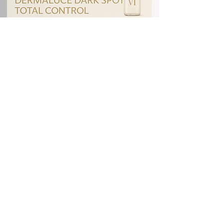
Jetzt Buchen
Microneedling mit
Dermaluce Dark Spot
🌸 Aufhellung und Tonangleich:
Reduziert Pigmentflecken,
Altersflecken und sonnenbedingte
Verfärbungen.
💎 Gleichmäßiger Hautton:
Schenkt der Haut eine klarere,
ausgeglichene Ausstrahlung.