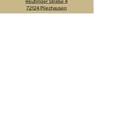
Reutlinger Straße 4
72124 Pliezhausen
Telefon:
0174 6091425
Email:
vtbeautycare@gmx.de
Rechtliches
Datenschutz
Impressum