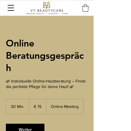
Online
Beratungsgespräc
h
🌿 Individuelle Online-Hautberatung – Finde
die perfekte Pflege für deine Haut! 🌿
15
euro
30 Min.
3
€ 15
Online-Meeting
0
M
i
n
Weiter