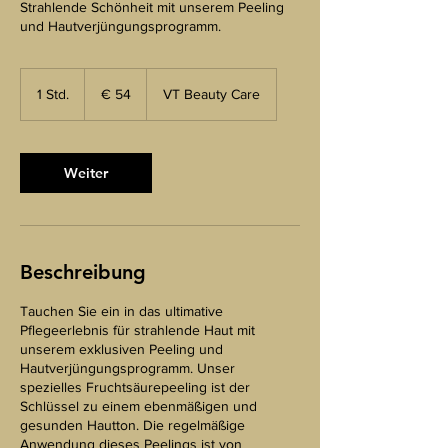
Strahlende Schönheit mit unserem Peeling
und Hautverjüngungsprogramm.
54
euro
1 Std.
1
€ 54
VT Beauty Care
S
t
d
Weiter
Beschreibung
Tauchen Sie ein in das ultimative
Pflegeerlebnis für strahlende Haut mit
unserem exklusiven Peeling und
Hautverjüngungsprogramm. Unser
spezielles Fruchtsäurepeeling ist der
Schlüssel zu einem ebenmäßigen und
gesunden Hautton. Die regelmäßige
Anwendung dieses Peelings ist von