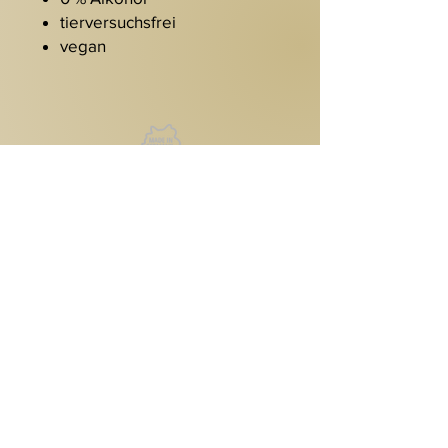
tierversuchsfrei
vegan
Kontakt