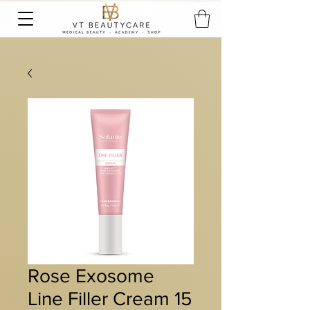
Rose Exosome
Line Filler Cream 15