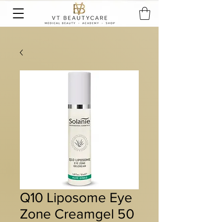
Q10 Liposome Eye
Zone Creamgel 50