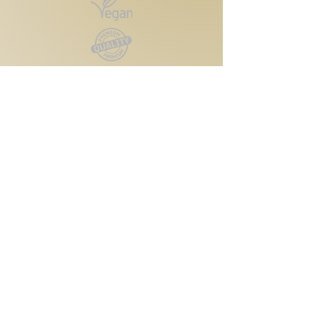
Kontakt
Reutlinger Straße 4
72124 Pliezhausen
Telefon:
0174 6091425
Email:
vtbeautycare@gmx.de
Rechtliches