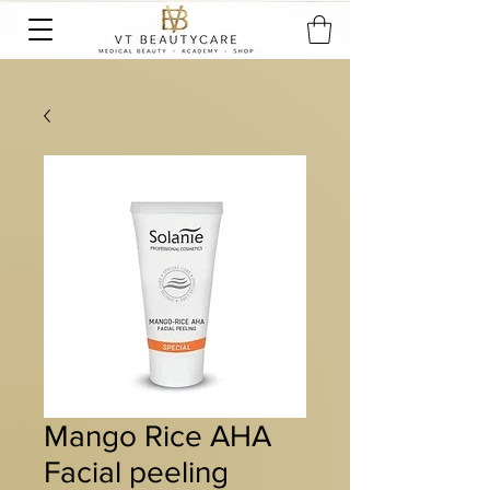
Mango Rice AHA
Facial peeling