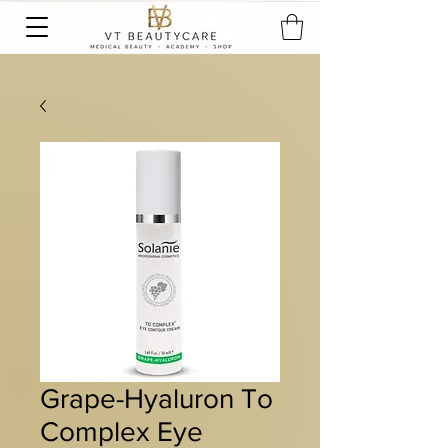
Grape-Hyaluron To
Complex Eye