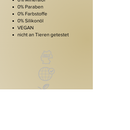
0% Paraben
0% Farbstoffe
0% Silikonöl
VEGAN
nicht an Tieren getestet