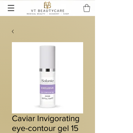
Caviar Invigorating
eye-contour gel 15