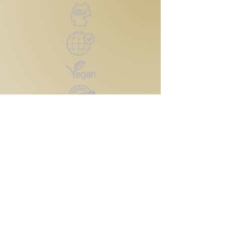
Kontakt
Reutlinger Straße 4
72124 Pliezhausen