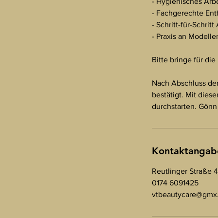
- Hygienisches Arb
- Fachgerechte Ent
- Schritt-für-Schri
- Praxis an Modell
Bitte bringe für di
Nach Abschluss der
bestätigt. Mit die
durchstarten. Gönn 
Kontaktangab
Reutlinger Straße 
0174 6091425
vtbeautycare@gmx