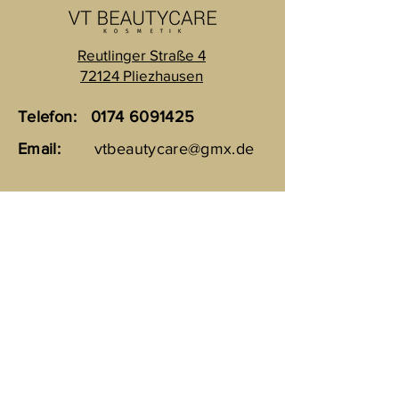
Reutlinger Straße 4
72124 Pliezhausen
Telefon:
0174 6091425
Email:
vtbeautycare@gmx.de
Rechtliches
Datenschutz
Impressum