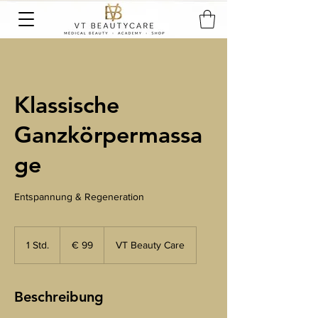
Klassische
Ganzkörpermassa
ge
Entspannung & Regeneration
99
euro
1 Std.
1
€ 99
VT Beauty Care
S
t
d
Beschreibung