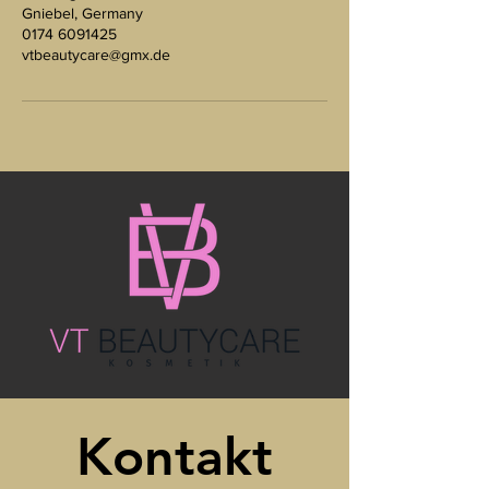
Gniebel, Germany
0174 6091425
vtbeautycare@gmx.de
Kontakt